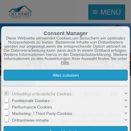
MENÜ
Consent Manager
Diese Webseite verwendet Cookies,um Besuchern ein optimales
Nutzererlebnis zu bieten. Bestimmte Inhalte von Drittanbietern
werden nur angezeigt,wenn die entsprechende Option aktiviert ist.
Die Datenverarbeitung kann dann auch in einem Drittland erfolgen.
Weitere Informationen hierzu in der Datenschutzerklärung. Weitere
Informationen zu den Auswirkungen Ihrer Auswahl finden Sie unter
Hilfe
.
Informationen
Infos für Verkäufer
Welcher Käuferkreis passt zu
Unbedingt erforderliche Cookies
meinem Objekt?
Funktionale Cookies
Performance Cookies
Marketing- / Third Party-Cookies
Familien, Paare, Singles, Luxembourg Pendler, ältere
Menschen, welche Ziel- und welche Altersgruppe
Drittanbieter-Inhalte
kommt für Ihre Immobilie letztlich in Frage?