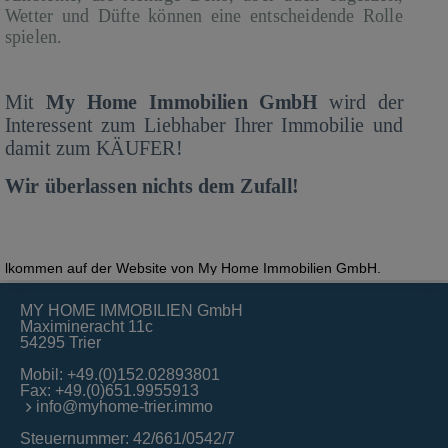
Wetter und Düfte können eine entscheidende Rolle
spielen.
Mit
My Home Immobilien GmbH
wird der
Interessent zum Liebhaber Ihrer Immobilie und
damit zum KÄUFER!
Wir überlassen nichts dem Zufall!
mmen auf der Website von My Home Immobilien GmbH.
MY HOME IMMOBILIEN GmbH
Maximineracht 11c
54295 Trier
Mobil:
+49.(0)152.02893801
Fax: +49.(0)651.9955913
info@myhome-trier.immo
Steuernummer: 42/661/0542/7