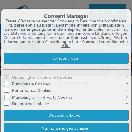
MENÜ
Consent Manager
Diese Webseite verwendet Cookies,um Besuchern ein optimales
Nutzererlebnis zu bieten. Bestimmte Inhalte von Drittanbietern
werden nur angezeigt,wenn die entsprechende Option aktiviert ist.
Die Datenverarbeitung kann dann auch in einem Drittland erfolgen.
Weitere Informationen hierzu in der Datenschutzerklärung. Weitere
Informationen zu den Auswirkungen Ihrer Auswahl finden Sie unter
Hilfe
.
Unbedingt erforderliche Cookies
Immobilien
Häuser
1 Objekte gefunden
Funktionale Cookies
Performance Cookies
Marketing- / Third Party-Cookies
Sortieren nach
Ort ↑
Drittanbieter-Inhalte
Bezugsfertiges Raumwunder in Wiltingen: 5 ZKB, ca. 100 m², renov., 4 Stellplätze/Garagen incl. großem Gartengrundstück