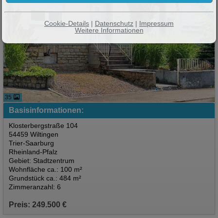
Raumwunder in Wiltinge
Cookie-Details
|
Datenschutz
|
Impressum
Weitere Informationen
35
Basisinformationen:
Klosterbergstraße 104
54459 Wiltingen
Trier-Saarburg
Rheinland-Pfalz
Gebiet: Stadtzentrum
Wohnfläche ca.: 100 m²
Grundstück ca.: 484 m²
Zimmeranzahl: 6
Preis: 249.500 €